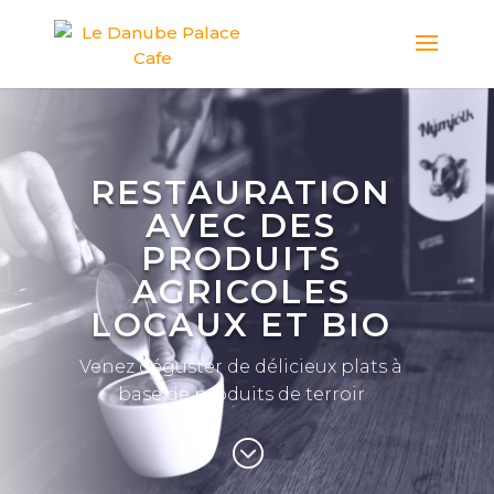
RESTAURATION
AVEC DES
PRODUITS
AGRICOLES
LOCAUX ET BIO
Venez déguster de délicieux plats à
base de produits de terroir
;